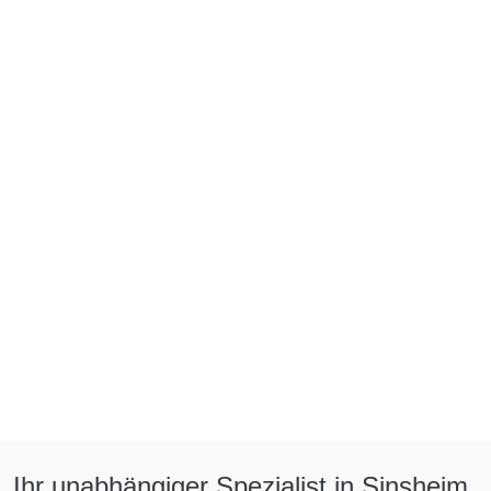
Vereinbart noch heute Euren Termin für den 
Sommer-Check und startet bestens vorbereitet in 
die Ferien! Allzeit gute Fahrt wünscht Euch das Team 
von Autohaus Bender.
Ihr unabhängiger Spezialist in Sinsheim