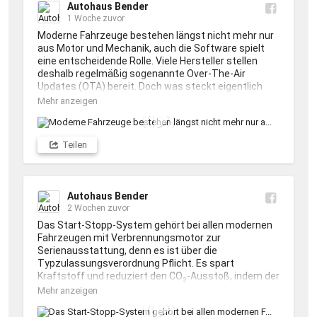
Autohaus Bender
1 Woche zuvor
Moderne Fahrzeuge bestehen längst nicht mehr nur 
aus Motor und Mechanik, auch die Software spielt 
eine entscheidende Rolle. Viele Hersteller stellen 
deshalb regelmäßig sogenannte Over-The-Air 
Updates (OTA) bereit. Doch was steckt eigentlich 
dahinter?

Mehr anzeigen
Kann bei Eurem Auto ein Software-Update 
durchgeführt werden, dann geschieht dies meist 
Teilen
nicht ohne Grund. Zum Beispiel können für 
Infotainment und Navigation, 
Fahrerassistenzsysteme, Batteriemanagement (bei 
E-Autos und Hybriden), Sicherheitsfunktionen, 
Autohaus Bender
Fehlerbehebungen und Leistungsverbesserungen 
2 Wochen zuvor
wichtigen Aktualisierungen vorliegen. In seltenen 
Das Start-Stopp-System gehört bei allen modernen 
Fällen können sich Bedienung, Funktionen oder 
Fahrzeugen mit Verbrennungsmotor zur 
Einstellungen ändern. Deshalb empfiehlt es sich, die 
Serienausstattung, denn es ist über die 
Update-Hinweise vor der Installation aufmerksam zu 
Typzulassungsverordnung Pflicht. Es spart 
lesen.

Kraftstoff und reduziert den CO₂-Ausstoß, indem der 
Motor an Ampeln oder im Stau automatisch 
Vernachlässigt die Software Eures Fahrzeugs nicht. 
Mehr anzeigen
abgeschaltet wird. Doch das System wird auch 
Regelmäßige Updates halten Euer Auto sicher, 
kritisch diskutiert. 🔎

zuverlässig und auf dem neuesten Stand. Habt Ihr 