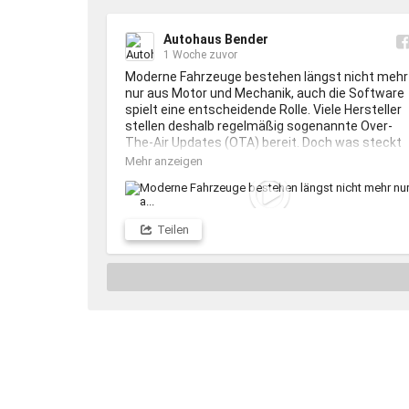
Autohaus Bender
1 Woche zuvor
Moderne Fahrzeuge bestehen längst nicht mehr 
nur aus Motor und Mechanik, auch die Software 
spielt eine entscheidende Rolle. Viele Hersteller 
stellen deshalb regelmäßig sogenannte Over-
The-Air Updates (OTA) bereit. Doch was steckt 
eigentlich dahinter?

Mehr anzeigen
Kann bei Eurem Auto ein Software-Update 
durchgeführt werden, dann geschieht dies meist
nicht ohne Grund. Zum Beispiel können für 
Teilen
Infotainment und Navigation, 
Fahrerassistenzsysteme, Batteriemanagement 
(bei E-Autos und Hybriden), 
Sicherheitsfunktionen, Fehlerbehebungen und 
Leistungsverbesserungen wichtigen 
Aktualisierungen vorliegen. In seltenen Fällen 
können sich Bedienung, Funktionen oder 
Einstellungen ändern. Deshalb empfiehlt es sich, 
die Update-Hinweise vor der Installation 
aufmerksam zu lesen.
