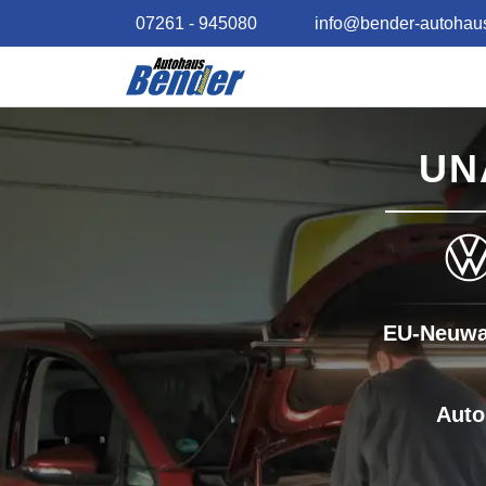
07261 - 945080
info@bender-autohau
UN
EU-Neuw
Auto