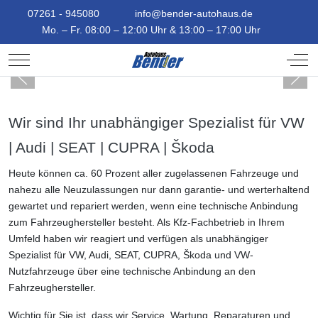
07261 - 945080
info@bender-autohaus.de
Mo. – Fr. 08:00 – 12:00 Uhr & 13:00 – 17:00 Uhr
Mobile Menu Toggle
Off-
Wir sind Ihr unabhängiger Spezialist für VW
| Audi | SEAT | CUPRA | Škoda
Heute können ca. 60 Prozent aller zugelassenen Fahrzeuge und
nahezu alle Neuzulassungen nur dann garantie- und werterhaltend
gewartet und repariert werden, wenn eine technische Anbindung
zum Fahrzeughersteller besteht. Als Kfz-Fachbetrieb in Ihrem
Umfeld haben wir reagiert und verfügen als unabhängiger
Spezialist für VW, Audi, SEAT, CUPRA, Škoda und VW-
Nutzfahrzeuge über eine technische Anbindung an den
Fahrzeughersteller.
Wichtig für Sie ist, dass wir Service, Wartung, Reparaturen und